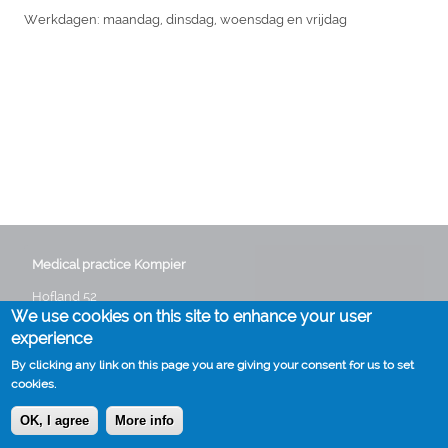
Werkdagen: maandag, dinsdag, woensdag en vrijdag
Medical practice Kompier
Hofland 52
We use cookies on this site to enhance your user
3641 GG Mijdrecht
Phone:
0297 282235
experience
Email:
info@huisartskompier.nl
By clicking any link on this page you are giving your consent for us to set
cookies.
OK, I agree
More info
Cookies
Disclaimer
Voet