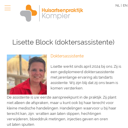
Skip
NL |
EN
to
main
content
Lisette Block (doktersassistente)
Doktersassistente
Lisette werkt sinds april 2024 bij ons. Zij is
een gediplomeerd doktersassistente
met jarenlange ervaring als tandarts
assistente. Wij zijn blij dat zij ons team is
komen versterken.
De assistente is uw eerste aanspreekpunt in de praktijk. Zij plant
niet alleen de afspraken, maar u kunt ook bij haar terecht voor
kleine medische handelingen. Handelingen waarvoor u bij haar
terecht kan, zijn: wratten aan laten stippen, hechtingen
verwijderen, bloeddruk metingen, injecties geven en oren
uit laten spuiten.