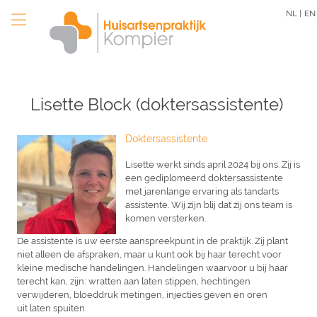
Overslaan
NL |
EN
en
naar
de
inhoud
gaan
Lisette Block (doktersassistente)
Doktersassistente
Lisette werkt sinds april 2024 bij ons. Zij is
een gediplomeerd doktersassistente
met jarenlange ervaring als tandarts
assistente. Wij zijn blij dat zij ons team is
komen versterken.
De assistente is uw eerste aanspreekpunt in de praktijk. Zij plant
niet alleen de afspraken, maar u kunt ook bij haar terecht voor
kleine medische handelingen. Handelingen waarvoor u bij haar
terecht kan, zijn: wratten aan laten stippen, hechtingen
verwijderen, bloeddruk metingen, injecties geven en oren
uit laten spuiten.