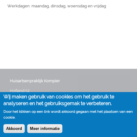
Werkdagen: maandag, dinsdag, woensdag en vrijdag
Huisartsenpraktijk Kompier
Hofland 52
Wij maken gebruik van cookies om het gebruik te
3641 GG Mijdrecht
Telefoon:
0297 282235
analyseren en het gebruiksgemak te verbeteren.
E-mail:
info@huisartskompier.nl
Door het klikken op een link wordt akkoord gegaan met het plaatsen van een
cookie.
Akkoord
Meer informatie
Cookies
Disclaimer
Voet