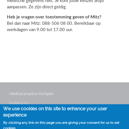
medische gegevens niet. Je kunt jouw keuzes altijd
aanpassen. Ze zijn direct geldig.
Heb je vragen over toestemming geven of Mitz?
Bel dan naar Mitz: 088-506 08 00. Bereikbaar op
werkdagen van 9.00 tot 17.00 uur.
Medical practice Kompier
Hofland 52
We use cookies on this site to enhance your user
3641 GG Mijdrecht
Phone:
0297 282235
experience
Email:
info@huisartskompier.nl
By clicking any link on this page you are giving your consent for us to set
cookies.