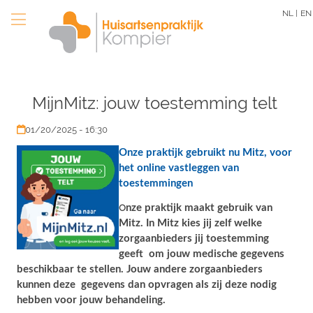
Skip
NL |
EN
to
main
content
MijnMitz: jouw toestemming telt
01/20/2025 - 16:30
Onze praktijk gebruikt nu Mitz, voor
het online vastleggen van
toestemmingen
O
nze praktijk maakt gebruik van
Mitz. In Mitz kies jij zelf welke
zorgaanbieders jij toestemming
geeft om jouw medische gegevens
beschikbaar te stellen. Jouw andere zorgaanbieders
kunnen deze gegevens dan opvragen als zij deze nodig
hebben voor jouw behandeling.