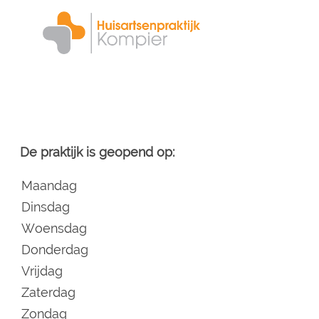
Skip
to
main
content
De praktijk is geopend op:
Maandag
Dinsdag
Woensdag
Donderdag
Vrijdag
Zaterdag
Zondag