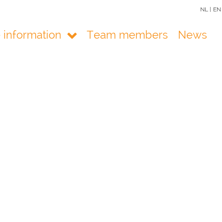
NL |
EN
e information
Team members
News