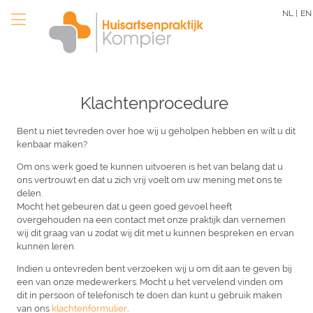
Overslaan
NL |
EN
en
naar
de
inhoud
gaan
Klachtenprocedure
Bent u niet tevreden over hoe wij u geholpen hebben en wilt u dit
kenbaar maken?
Om ons werk goed te kunnen uitvoeren is het van belang dat u
ons vertrouwt en dat u zich vrij voelt om uw mening met ons te
delen.
Mocht het gebeuren dat u geen goed gevoel heeft
overgehouden na een contact met onze praktijk dan vernemen
wij dit graag van u zodat wij dit met u kunnen bespreken en ervan
kunnen leren.
Indien u ontevreden bent verzoeken wij u om dit aan te geven bij
een van onze medewerkers. Mocht u het vervelend vinden om
dit in persoon of telefonisch te doen dan kunt u gebruik maken
van ons
klachtenformulier
.