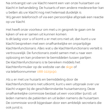
Na ontvangst van uw klacht neemt een van onze huisartsen uw
klacht in behandeling. De huisarts of een andere medewerker kan
u bellen als uw klacht nog niet helemaal duidelijk is.
Wij geven telefonisch of via een persoonlijke afspraak een reactie
op uw klacht.
Het heeft onze voorkeur om met u in gesprek te gaan om te
kijken of we er samen uit kunnen komen.
Is dit lastig voor u of komt u er met ons niet uit, dan kunt u uw
klacht bespreken met een onafhankelijke en onpartijdige
klachtenfunctionaris. Alles wat u de klachtenfunctionaris vertelt is
vertrouwelijk. De functionaris zoekt samen met u naar een
oplossing en kan proberen te bemiddelen tussen partijen.
De klachtenfunctionaris is te bereiken middels het
klachtenformulier op de website van de
skge
of
via telefoonnummer
088 0229190
.
Als u er met uw huisarts en bemiddeling door de
klachtenfunctionaris niet uitkomt, kunt u een uitspraak over uw
klacht vragen bij de geschilleninstantie huisartsenzorg. Deze
onafhankelijke commissie bestaat uit een voorzitter (jurist), uit
leden namens de patiënten en uit leden namens de huisartsen.
De commissie wordt bijgestaan door een ambtelijk secretaris die
ook jurist is.