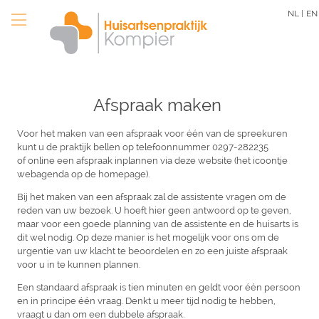
Overslaan
NL |
EN
en
naar
de
inhoud
gaan
Afspraak maken
Voor het maken van een afspraak voor één van de spreekuren
kunt u de praktijk bellen op telefoonnummer 0297-282235
of online een afspraak inplannen via deze website (het icoontje
webagenda op de homepage).
Bij het maken van een afspraak zal de assistente vragen om de
reden van uw bezoek. U hoeft hier geen antwoord op te geven,
maar voor een goede planning van de assistente en de huisarts is
dit wel nodig. Op deze manier is het mogelijk voor ons om de
urgentie van uw klacht te beoordelen en zo een juiste afspraak
voor u in te kunnen plannen.
Een standaard afspraak is tien minuten en geldt voor één persoon
en in principe één vraag. Denkt u meer tijd nodig te hebben,
vraagt u dan om een dubbele afspraak.