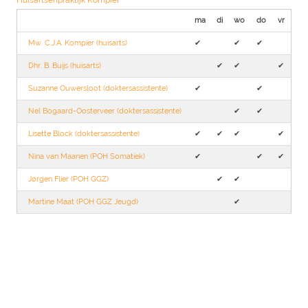
Huisartsenpraktijk Kompier
ma
di
wo
do
vr
Mw. C.J.A. Kompier (huisarts)
✔︎
✔︎
✔︎
Dhr. B. Buijs (huisarts)
✔︎
✔︎
✔︎
Suzanne Ouwersloot (doktersassistente)
✔︎
✔︎
Nel Bogaard-Oosterveer (doktersassistente)
✔︎
✔︎
Lisette Block (doktersassistente)
✔︎
✔︎
✔︎
✔︎
Nina van Maanen (POH Somatiek)
✔︎
✔︎
✔︎
Jørgen Flier (POH GGZ)
✔︎
✔︎
Martine Maat (POH GGZ Jeugd)
✔︎