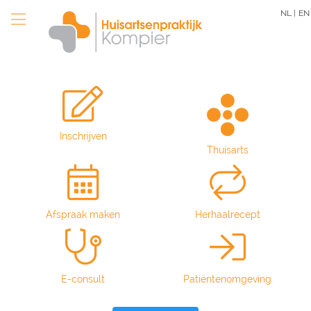
Overslaan
NL |
EN
en
naar
de
inhoud
gaan
Inschrijven
Thuisarts
Afspraak maken
Herhaalrecept
E-consult
Patiëntenomgeving