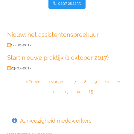
0297 282235
Nieuw: het assistentenspreekuur
12-08-2017
Start nieuwe praktijk (1 oktober 2017)
23-07-2017
Paginatie
Eerste
« Eerste
Vorige
‹ Vorige
…
Page
7
Page
8
Page
9
Page
10
Page
11
pagina
pagina
Huidige
15
Page
12
Page
13
Page
14
pagina
Aanwezigheid medewerkers