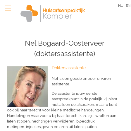
Overslaan
NL |
EN
en
naar
de
inhoud
gaan
Nel Bogaard-Oosterveer
(doktersassistente)
Doktersassistente
Nel is een goede en zeer ervaren
assistente.
De assistente is uw eerste
aanspreekpunt in de praktijk. Zij plant
niet alleen de afspraken, maar u kunt
ook bij haar terecht voor kleine medische handelingen.
Handelingen waarvoor u bij haar terecht kan, zijn: wratten aan
laten stippen, hechtingen verwijderen, bloeddruk
metingen, injecties geven en oren uit laten spuiten.