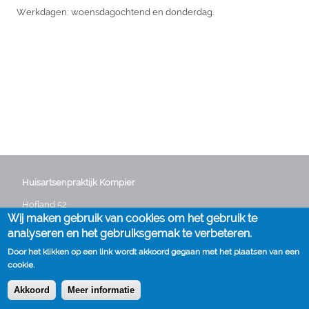
Werkdagen: woensdagochtend en donderdag.
Huisartsenpraktijk Kompier
Hofland 52
Wij maken gebruik van cookies om het gebruik te
3641 GG Mijdrecht
Telefoon:
0297 282235
analyseren en het gebruiksgemak te verbeteren.
E-mail:
info@huisartskompier.nl
Door het klikken op een link wordt akkoord gegaan met het plaatsen van een
cookie.
Akkoord
Meer informatie
Cookies
Disclaimer
Voet