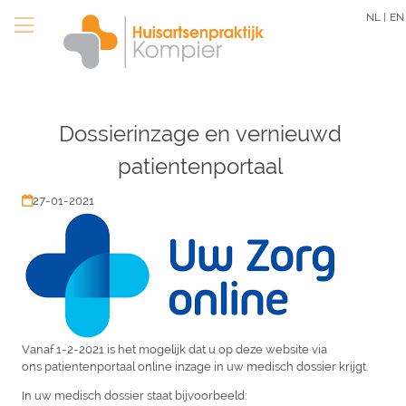
Overslaan
NL |
EN
en
naar
de
inhoud
gaan
Dossierinzage en vernieuwd
patientenportaal
27-01-2021
Vanaf 1-2-2021 is het mogelijk dat u op deze website via
ons patientenportaal online inzage in uw medisch dossier krijgt.
In uw medisch dossier staat bijvoorbeeld: