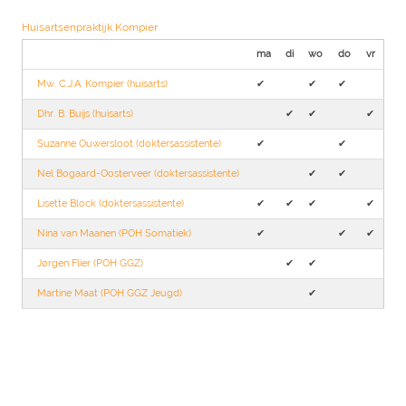
Huisartsenpraktijk Kompier
ma
di
wo
do
vr
Mw. C.J.A. Kompier (huisarts)
✔︎
✔︎
✔︎
Dhr. B. Buijs (huisarts)
✔︎
✔︎
✔︎
Suzanne Ouwersloot (doktersassistente)
✔︎
✔︎
Nel Bogaard-Oosterveer (doktersassistente)
✔︎
✔︎
Lisette Block (doktersassistente)
✔︎
✔︎
✔︎
✔︎
Nina van Maanen (POH Somatiek)
✔︎
✔︎
✔︎
Jørgen Flier (POH GGZ)
✔︎
✔︎
Martine Maat (POH GGZ Jeugd)
✔︎