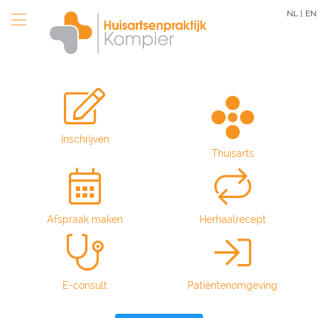
Overslaan
NL |
EN
en
naar
de
inhoud
gaan
Inschrijven
Thuisarts
Afspraak maken
Herhaalrecept
E-consult
Patiëntenomgeving