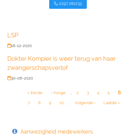
0297 282235
LSP
16-12-2020
Dokter Kompier is weer terug van haar
zwangerschapsverlof
30-06-2020
Paginatie
Huidige
6
Eerste
« Eerste
Vorige
‹ Vorige
…
Page
2
Page
3
Page
4
Page
5
pagina
pagina
pagina
Page
7
Page
8
Page
9
Page
10
…
Volgende
Volgende ›
Laatste
Laatste »
pagina
pagina
Aanwezigheid medewerkers